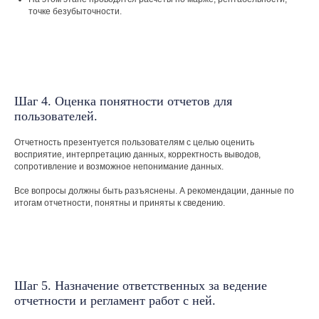
точке безубыточности.
Удобное время для связи
Нажимая на кнопку, вы соглашаетесь с
Политикой
конфиденциальности
Шаг 4. Оценка понятности отчетов для
пользователей.
Отправить
Отчетность презентуется пользователям с целью оценить
восприятие, интерпретацию данных, корректность выводов,
сопротивление и возможное непонимание данных.
Все вопросы должны быть разъяснены. А рекомендации, данные по
итогам отчетности, понятны и приняты к сведению.
+7 (993) 188-01-46
ПН-ПТ: 9:00 - 18:00 по Москве
Шаг 5. Назначение ответственных за ведение
fin.dire@yandex.ru
отчетности и регламент работ с ней.