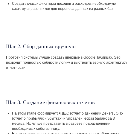
Создать классификаторы доходов и расходов, необходимую
систему справочников для переноса данных из разных баз.
Шаг 2. Сбор данных вручную
Заказать
Прототип системы лучше создать впервые в Google Таблицах. Это
позволит полностью соблюсти логику и выстроить верную архитектуру
обратный звонок
отчетности.
Есть вопросы? Свяжитесь с нами и мы
предложим лучшее решение
Ваше имя
Шаг 3. Создание финансовых отчетов
На этом этапе формируется ДДС (отчет о движении денег) , ОПУ
(отчет о прибылях и убытках) и управленческий баланс за 3
Телефон
месяца. Их лучше представить в разрезе подразделений
необходимых собственнику.
+7
На этом этапе проводятся расчеты по марже, рентабельности,