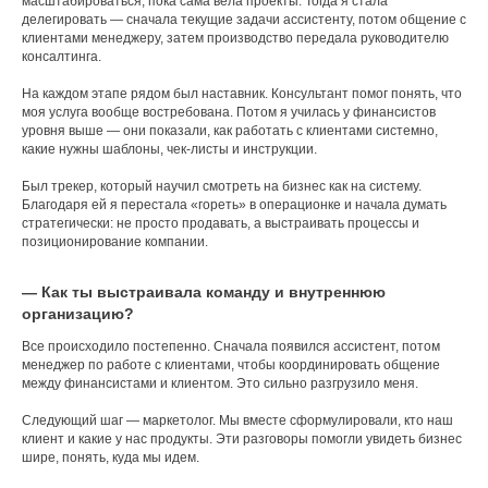
масштабироваться, пока сама вела проекты. Тогда я стала
делегировать — сначала текущие задачи ассистенту, потом общение с
клиентами менеджеру, затем производство передала руководителю
консалтинга.
На каждом этапе рядом был наставник. Консультант помог понять, что
моя услуга вообще востребована. Потом я училась у финансистов
уровня выше — они показали, как работать с клиентами системно,
какие нужны шаблоны, чек-листы и инструкции.
Был трекер, который научил смотреть на бизнес как на систему.
Благодаря ей я перестала «гореть» в операционке и начала думать
стратегически: не просто продавать, а выстраивать процессы и
позиционирование компании.
— Как ты выстраивала команду и внутреннюю
организацию?
Все происходило постепенно. Сначала появился ассистент, потом
менеджер по работе с клиентами, чтобы координировать общение
между финансистами и клиентом. Это сильно разгрузило меня.
Следующий шаг — маркетолог. Мы вместе сформулировали, кто наш
клиент и какие у нас продукты. Эти разговоры помогли увидеть бизнес
шире, понять, куда мы идем.