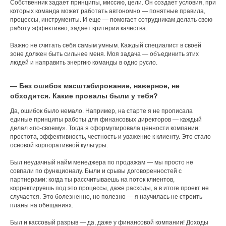
Собственник задает принципы, миссию, цели. Он создает условия, при
которых команда может работать автономно — понятные правила,
процессы, инструменты. И еще — помогает сотрудникам делать свою
работу эффективно, задает критерии качества.
Важно не считать себя самым умным. Каждый специалист в своей
зоне должен быть сильнее меня. Моя задача — объединить этих
людей и направить энергию команды в одно русло.
— Без ошибок масштабирование, наверное, не
обходится. Какие провалы были у тебя?
Да, ошибок было немало. Например, на старте я не прописала
единые принципы работы для финансовых директоров — каждый
делал «по-своему». Тогда я сформулировала ценности компании:
простота, эффективность, честность и уважение к клиенту. Это стало
основой корпоративной культуры.
Был неудачный найм менеджера по продажам — мы просто не
совпали по функционалу. Были и срывы договоренностей с
партнерами: когда ты рассчитываешь на поток клиентов,
корректируешь под это процессы, даже расходы, а в итоге проект не
случается. Это болезненно, но полезно — я научилась не строить
планы на обещаниях.
Был и кассовый разрыв — да, даже у финансовой компании! Доходы