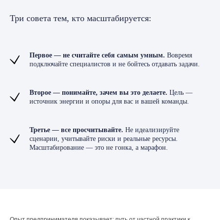
Три совета тем, кто масштабируется:
Отправить
Первое — не считайте себя самым умным.
Вовремя
подключайте специалистов и не бойтесь отдавать задачи.
+7 (993) 188-01-46
Второе — понимайте, зачем вы это делаете.
Цель —
источник энергии и опоры для вас и вашей команды.
ПН-ПТ: 9:00 - 18:00 по Москве
Третье — все просчитывайте.
Не идеализируйте
fin.dire@yandex.ru
сценарии, учитывайте риски и реальные ресурсы.
Масштабирование — это не гонка, а марафон.
Опыт предпринимателя показывает: путь от частной практики к