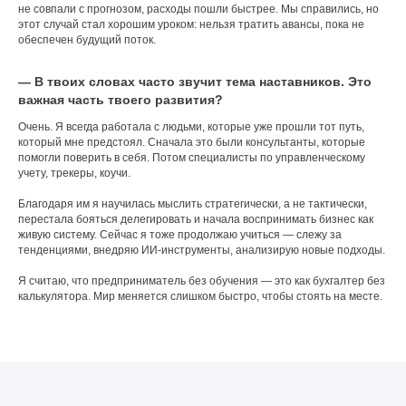
не совпали с прогнозом, расходы пошли быстрее. Мы справились, но
этот случай стал хорошим уроком: нельзя тратить авансы, пока не
Заказать
обеспечен будущий поток.
обратный звонок
— В твоих словах часто звучит тема наставников. Это
важная часть твоего развития?
Есть вопросы? Свяжитесь с нами и мы
предложим лучшее решение
Очень. Я всегда работала с людьми, которые уже прошли тот путь,
который мне предстоял. Сначала это были консультанты, которые
помогли поверить в себя. Потом специалисты по управленческому
Ваше имя
учету, трекеры, коучи.
Благодаря им я научилась мыслить стратегически, а не тактически,
перестала бояться делегировать и начала воспринимать бизнес как
живую систему. Сейчас я тоже продолжаю учиться — слежу за
Телефон
тенденциями, внедряю ИИ-инструменты, анализирую новые подходы.
+7
Я считаю, что предприниматель без обучения — это как бухгалтер без
калькулятора. Мир меняется слишком быстро, чтобы стоять на месте.
Удобное время для связи
Нажимая на кнопку, вы соглашаетесь с
Политикой
конфиденциальности